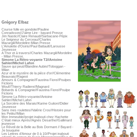
Grégory Elbaz
Course folle en gondole//Pauline
Conradsson//J'aime Lire - bayard Presse
Jim Nastic//Claire Renaud//Sarbacane-Pépix
Le Seigneur du Cerceau//Charles
Mazargil//Mordelire-Milan Presse
L'Amulette d'Osiris//Paul Battault//Larousse
Jeunesse
A Thor et à travers//Charles Mazargil//Mordelire
- Milan Presse
Simone La Rétro-voyante T2//Antoine
Sahler//Michel Lafon
Sauve qui peut//Blandine Aubin//Toboggan -
Milan
Azur et le mystère de la pièce d'or//Clémentine
Beauvais//Rageot
Amours & Compagnie//Faustina Fiore//Poulpes
Fictions
Wouf//Thierry Radiere//Magnard
Bobards & Compagnie//Faustina Fiore//Poulpe
Fictions
Simone La Rétro-voyante//Antoine
Sahler//Michel Lafon
La Sorcière des Marais//Karine Guiton//Didier
Jeunesse
Sans mes roulettes//Valérie Cros//Histoire pour
les Petits//Milan
Mon Immeuble//projet inabouti chez Hachette
C'était mieux Après//Agnès Desarthe//Gallimard
jeunesse
Le Réveil de la Belle au Bois Dormant // Bayard -
Je bouquine
Les Lettres d'Amour de 0 à 10//Projet inabouti