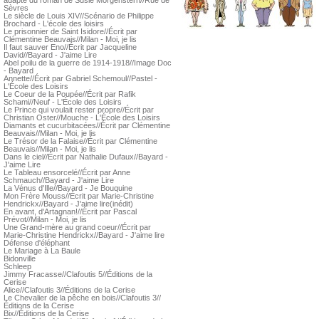
adapté du roman de Susie Morgenstern//Rue de
Sèvres
Le siècle de Louis XIV//Scénario de Philippe
Brochard - L'école des loisirs
Le prisonnier de Saint Isidore//Écrit par
Clémentine Beauvais//Milan - Moi, je lis
Il faut sauver Eno//Écrit par Jacqueline
David//Bayard - J'aime Lire
Abel poilu de la guerre de 1914-1918//Image Doc
- Bayard
Annette//Écrit par Gabriel Schemoul//Pastel -
L'École des Loisirs
Le Coeur de la Poupée//Écrit par Rafik
Schami//Neuf - L'École des Loisirs
Le Prince qui voulait rester propre//Écrit par
Christian Oster//Mouche - L'École des Loisirs
Diamants et cucurbitacées//Écrit par Clémentine
Beauvais//Milan - Moi, je lis
Le Trésor de la Falaise//Écrit par Clémentine
Beauvais//Milan - Moi, je lis
Dans le ciel//Écrit par Nathalie Dufaux//Bayard -
J'aime Lire
Le Tableau ensorcelé//Écrit par Anne
Schmauch//Bayard - J'aime Lire
La Vénus d'Ille//Bayard - Je Bouquine
Mon Frère Mouss//Écrit par Marie-Christine
Hendrickx//Bayard - J'aime lire(inédit)
En avant, d'Artagnan!//Écrit par Pascal
Prévot//Milan - Moi, je lis
Une Grand-mère au grand coeur//Écrit par
Marie-Christine Hendrickx//Bayard - J'aime lire
Défense d'éléphant
Le Mariage à La Baule
Bidonville
Schleep
Jimmy Fracasse//Clafoutis 5//Éditions de la
Cerise
Alice//Clafoutis 3//Éditions de la Cerise
Le Chevalier de la pêche en bois//Clafoutis 3//
Éditions de la Cerise
Bix//Éditions de la Cerise