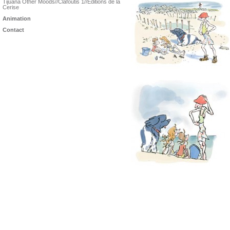
Tijuana Other Moods//Clafoutis 1//Éditions de la
Cerise
Animation
Contact