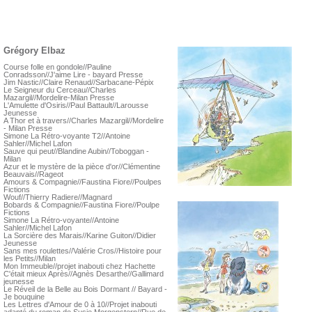
Grégory Elbaz
Course folle en gondole//Pauline
Conradsson//J'aime Lire - bayard Presse
Jim Nastic//Claire Renaud//Sarbacane-Pépix
Le Seigneur du Cerceau//Charles
Mazargil//Mordelire-Milan Presse
L'Amulette d'Osiris//Paul Battault//Larousse
Jeunesse
A Thor et à travers//Charles Mazargil//Mordelire
- Milan Presse
Simone La Rétro-voyante T2//Antoine
Sahler//Michel Lafon
Sauve qui peut//Blandine Aubin//Toboggan -
Milan
Azur et le mystère de la pièce d'or//Clémentine
Beauvais//Rageot
Amours & Compagnie//Faustina Fiore//Poulpes
Fictions
Wouf//Thierry Radiere//Magnard
Bobards & Compagnie//Faustina Fiore//Poulpe
Fictions
Simone La Rétro-voyante//Antoine
Sahler//Michel Lafon
La Sorcière des Marais//Karine Guiton//Didier
Jeunesse
Sans mes roulettes//Valérie Cros//Histoire pour
les Petits//Milan
Mon Immeuble//projet inabouti chez Hachette
C'était mieux Après//Agnès Desarthe//Gallimard
jeunesse
Le Réveil de la Belle au Bois Dormant // Bayard -
Je bouquine
Les Lettres d'Amour de 0 à 10//Projet inabouti