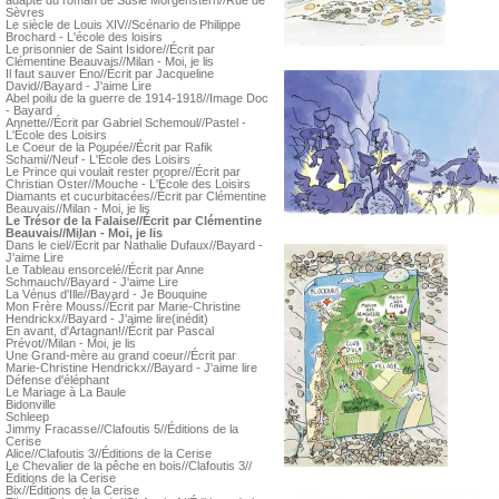
adapté du roman de Susie Morgenstern//Rue de
Sèvres
Le siècle de Louis XIV//Scénario de Philippe
Brochard - L'école des loisirs
Le prisonnier de Saint Isidore//Écrit par
Clémentine Beauvais//Milan - Moi, je lis
Il faut sauver Eno//Écrit par Jacqueline
David//Bayard - J'aime Lire
Abel poilu de la guerre de 1914-1918//Image Doc
- Bayard
Annette//Écrit par Gabriel Schemoul//Pastel -
L'École des Loisirs
Le Coeur de la Poupée//Écrit par Rafik
Schami//Neuf - L'École des Loisirs
Le Prince qui voulait rester propre//Écrit par
Christian Oster//Mouche - L'École des Loisirs
Diamants et cucurbitacées//Écrit par Clémentine
Beauvais//Milan - Moi, je lis
Le Trésor de la Falaise//Écrit par Clémentine
Beauvais//Milan - Moi, je lis
Dans le ciel//Écrit par Nathalie Dufaux//Bayard -
J'aime Lire
Le Tableau ensorcelé//Écrit par Anne
Schmauch//Bayard - J'aime Lire
La Vénus d'Ille//Bayard - Je Bouquine
Mon Frère Mouss//Écrit par Marie-Christine
Hendrickx//Bayard - J'aime lire(inédit)
En avant, d'Artagnan!//Écrit par Pascal
Prévot//Milan - Moi, je lis
Une Grand-mère au grand coeur//Écrit par
Marie-Christine Hendrickx//Bayard - J'aime lire
Défense d'éléphant
Le Mariage à La Baule
Bidonville
Schleep
Jimmy Fracasse//Clafoutis 5//Éditions de la
Cerise
Alice//Clafoutis 3//Éditions de la Cerise
Le Chevalier de la pêche en bois//Clafoutis 3//
Éditions de la Cerise
Bix//Éditions de la Cerise