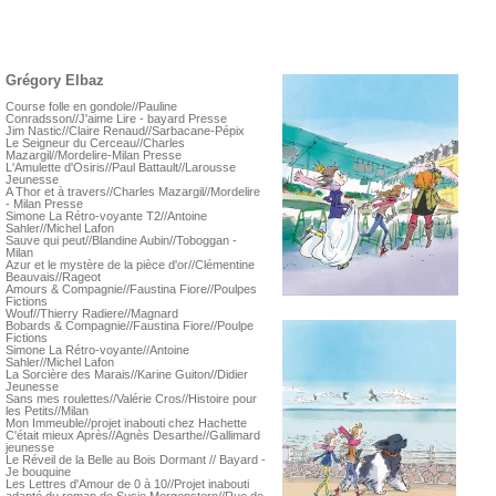
Grégory Elbaz
Course folle en gondole//Pauline
Conradsson//J'aime Lire - bayard Presse
Jim Nastic//Claire Renaud//Sarbacane-Pépix
Le Seigneur du Cerceau//Charles
Mazargil//Mordelire-Milan Presse
L'Amulette d'Osiris//Paul Battault//Larousse
Jeunesse
A Thor et à travers//Charles Mazargil//Mordelire
- Milan Presse
Simone La Rétro-voyante T2//Antoine
Sahler//Michel Lafon
Sauve qui peut//Blandine Aubin//Toboggan -
Milan
Azur et le mystère de la pièce d'or//Clémentine
Beauvais//Rageot
Amours & Compagnie//Faustina Fiore//Poulpes
Fictions
Wouf//Thierry Radiere//Magnard
Bobards & Compagnie//Faustina Fiore//Poulpe
Fictions
Simone La Rétro-voyante//Antoine
Sahler//Michel Lafon
La Sorcière des Marais//Karine Guiton//Didier
Jeunesse
Sans mes roulettes//Valérie Cros//Histoire pour
les Petits//Milan
Mon Immeuble//projet inabouti chez Hachette
C'était mieux Après//Agnès Desarthe//Gallimard
jeunesse
Le Réveil de la Belle au Bois Dormant // Bayard -
Je bouquine
Les Lettres d'Amour de 0 à 10//Projet inabouti