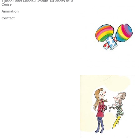
Tijuana Other Moods//Clafoutis 1//Éditions de la
Cerise
Animation
Contact