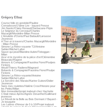
Grégory Elbaz
Course folle en gondole//Pauline
Conradsson//J'aime Lire - bayard Presse
Jim Nastic//Claire Renaud//Sarbacane-Pépix
Le Seigneur du Cerceau//Charles
Mazargil//Mordelire-Milan Presse
L'Amulette d'Osiris//Paul Battault//Larousse
Jeunesse
A Thor et à travers//Charles Mazargil//Mordelire
- Milan Presse
Simone La Rétro-voyante T2//Antoine
Sahler//Michel Lafon
Sauve qui peut//Blandine Aubin//Toboggan -
Milan
Azur et le mystère de la pièce d'or//Clémentine
Beauvais//Rageot
Amours & Compagnie//Faustina Fiore//Poulpes
Fictions
Wouf//Thierry Radiere//Magnard
Bobards & Compagnie//Faustina Fiore//Poulpe
Fictions
Simone La Rétro-voyante//Antoine
Sahler//Michel Lafon
La Sorcière des Marais//Karine Guiton//Didier
Jeunesse
Sans mes roulettes//Valérie Cros//Histoire pour
les Petits//Milan
Mon Immeuble//projet inabouti chez Hachette
C'était mieux Après//Agnès Desarthe//Gallimard
jeunesse
Le Réveil de la Belle au Bois Dormant // Bayard -
Je bouquine
Les Lettres d'Amour de 0 à 10//Projet inabouti