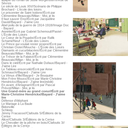
adapté du roman de Susie Morgenstern//Rue de
Sèvres
Le siècle de Louis XIV//Scénario de Philippe
Brochard - L'école des loisirs
Le prisonnier de Saint Isidore//Écrit par
Clémentine Beauvais//Milan - Moi, je lis
Il faut sauver Eno//Écrit par Jacqueline
David//Bayard - J'aime Lire
Abel poilu de la guerre de 1914-1918//Image Doc
- Bayard
Annette//Écrit par Gabriel Schemoul//Pastel -
L'École des Loisirs
Le Coeur de la Poupée//Écrit par Rafik
Schami//Neuf - L'École des Loisirs
Le Prince qui voulait rester propre//Écrit par
Christian Oster//Mouche - L'École des Loisirs
Diamants et cucurbitacées//Écrit par Clémentine
Beauvais//Milan - Moi, je lis
Le Trésor de la Falaise//Écrit par Clémentine
Beauvais//Milan - Moi, je lis
Dans le ciel//Écrit par Nathalie Dufaux//Bayard -
J'aime Lire
Le Tableau ensorcelé//Écrit par Anne
Schmauch//Bayard - J'aime Lire
La Vénus d'Ille//Bayard - Je Bouquine
Mon Frère Mouss//Écrit par Marie-Christine
Hendrickx//Bayard - J'aime lire(inédit)
En avant, d'Artagnan!//Écrit par Pascal
Prévot//Milan - Moi, je lis
Une Grand-mère au grand coeur//Écrit par
Marie-Christine Hendrickx//Bayard - J'aime
lire
Défense d'éléphant
Le Mariage à La Baule
Bidonville
Schleep
Jimmy Fracasse//Clafoutis 5//Éditions de la
Cerise
Alice//Clafoutis 3//Éditions de la Cerise
Le Chevalier de la pêche en bois//Clafoutis 3//
Éditions de la Cerise